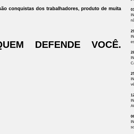
ão conquistas dos trabalhadores, produto de muita
0
I
n
2
I
QUEM DEFENDE VOCÊ.
es
2
I
Ca
2
I
v
1
I
A
0
I
so