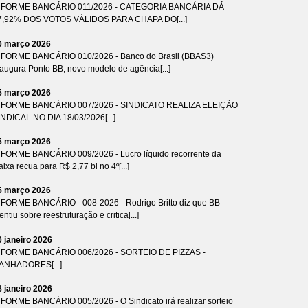
NFORME BANCÁRIO 011/2026 - CATEGORIA BANCÁRIA DÁ
7,92% DOS VOTOS VÁLIDOS PARA CHAPA DO[...]
0 março 2026
NFORME BANCÁRIO 010/2026 - Banco do Brasil (BBAS3)
naugura Ponto BB, novo modelo de agência[...]
5 março 2026
NFORME BANCÁRIO 007/2026 - SINDICATO REALIZA ELEIÇÃO
INDICAL NO DIA 18/03/2026[...]
5 março 2026
NFORME BANCÁRIO 009/2026 - Lucro líquido recorrente da
ixa recua para R$ 2,77 bi no 4º[...]
5 março 2026
NFORME BANCÁRIO - 008-2026 - Rodrigo Britto diz que BB
ntiu sobre reestruturação e critica[...]
0 janeiro 2026
NFORME BANCÁRIO 006/2026 - SORTEIO DE PIZZAS -
ANHADORES[...]
8 janeiro 2026
NFORME BANCÁRIO 005/2026 - O Sindicato irá realizar sorteio