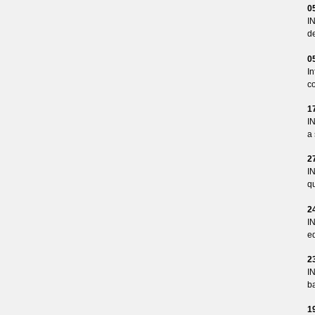
0
I
d
0
I
co
1
I
a 
2
I
qu
2
I
ed
2
I
ba
1