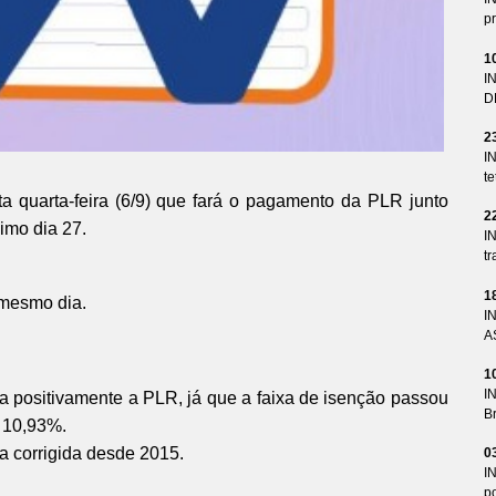
pr
1
I
D
2
I
te
a quarta-feira (6/9) que fará o pagamento da PLR junto
2
imo dia 27.
I
tr
1
mesmo dia.
I
A
1
I
a positivamente a PLR, já que a faixa de isenção passou
Br
 10,93%.
a corrigida desde 2015.
0
I
p