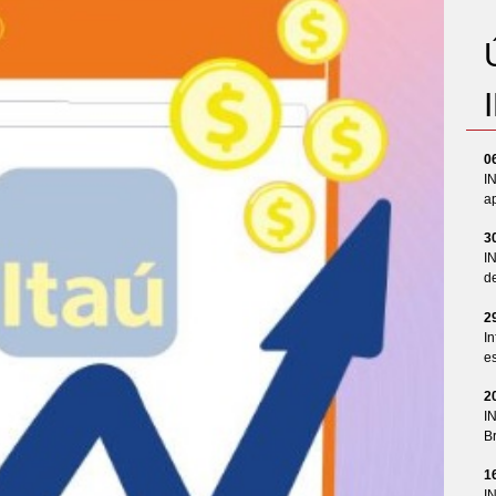
0
I
ap
3
I
d
2
In
es
2
I
Br
1
I