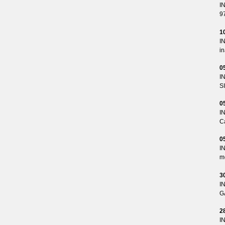
I
9
1
I
i
0
I
S
0
I
Ca
0
I
me
3
I
G
2
I