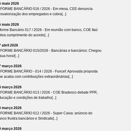
5 maio 2026
NFORME BANCÁRIO 016 / 2026 - Em mesa, CEE denuncia
esvalorização dos empregados e cobra[...]
5 maio 2026
nforme Bancário 017 / 2026 - Em reunião com banco, COE Itaú
bra cumprimento do acordo[...]
7 abril 2026
NFORME BANCÁRIO 015/2026 - Bancárias e bancários: Chegou
sua hora![...]
7 março 2026
NFORME BANCÁRIO - 014 / 2026 - Funcef: Aprovada proposta
e acaba com contribuições extraordinárias[...]
4 março 2026
NFORME BANCÁRIO 013 / 2026 - COE Bradesco debate PPR,
ucação e condições de trabalho[...]
3 março 2026
NFORME BANCÁRIO 012 / 2026 - Super Caixa: anúncio do
nco frustra bancários e Sindicato[...]
9 março 2026