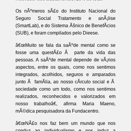
Os nÃºmeros sÃ£o do Instituto Nacional do
Seguro Social Tratamento e anÃ¡lise
(SmartLab), e do Sistema Ãšnico de BenefÃ­cios
(SUB), e foram compilados pelo Dieese.
â€œMuito se fala da saÃºde mental como se
fosse uma questÃ£o Ã parte da vida das
pessoas. A saÃºde mental depende de vÃ¡rios
aspectos, entre os quais, como nos sentimos
integrados, acolhidos, seguros e amparados
junto Ã famÃ­lia, ao nosso cÃ­rculo social e Ã
sociedade como um todo, como nos sentimos
realizados, reconhecidos e valorizados em
nosso trabalhoâ€, afirma Maria Maeno,
mÃ©dica pesquisadora da Fundacentro.
â€œNÃ£o nos faz bem um mundo que nos
conduz ao individualismo e nos induz a