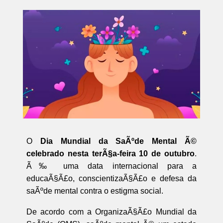
O
Dia Mundial da SaÃºde Mental Ã©
celebrado nesta terÃ§a-feira 10 de outubro
.
Ã‰ uma data internacional para a
educaÃ§Ã£o, conscientizaÃ§Ã£o e defesa da
saÃºde mental contra o estigma social.
De acordo com a OrganizaÃ§Ã£o Mundial da