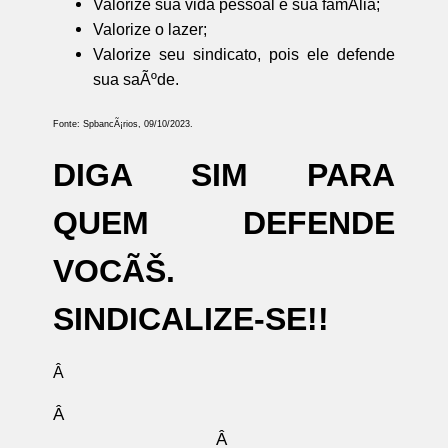
Valorize sua vida pessoal e sua famÃ­lia;
Valorize o lazer;
Valorize seu sindicato, pois ele defende
sua saÃºde.
Fonte: SpbancÃ¡rios, 09/10/2023.
DIGA SIM PARA
QUEM DEFENDE
VOCÃŠ.
SINDICALIZE-SE!!
Â
Â
Â