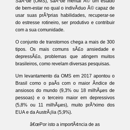
SaÃºde (OMS), saÃºde mental Ã© um estado
de bem-estar no qual o indivÃ­duo Ã© capaz de
usar suas prÃ³prias habilidades, recuperar-se
do estresse rotineiro, ser produtivo e contribuir
com a sua comunidade.
O conjunto de transtornos chega a mais de 300
tipos. Os mais comuns sÃ£o ansiedade e
depressÃ£o, problemas que atingem muitos
brasileiros, como revelam diversas pesquisas.
Um levantamento da OMS em 2017 apontou o
Brasil como o paÃ­s com o maior Ã­ndice de
ansiosos do mundo (9,3% ou 18 milhÃµes de
pessoas) e o terceiro maior em depressivos
(5,8% ou 11 milhÃµes), muito prÃ³ximo dos
EUA e da AustrÃ¡lia (5,9%).
â€œPor isto a importÃ¢ncia de as