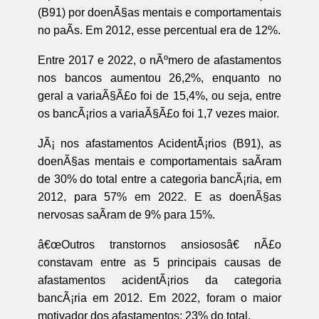
(B91) por doenÃ§as mentais e comportamentais
no paÃ­s. Em 2012, esse percentual era de 12%.
Entre 2017 e 2022, o nÃºmero de afastamentos
nos bancos aumentou 26,2%, enquanto no
geral a variaÃ§Ã£o foi de 15,4%, ou seja, entre
os bancÃ¡rios a variaÃ§Ã£o foi 1,7 vezes maior.
JÃ¡ nos afastamentos AcidentÃ¡rios (B91), as
doenÃ§as mentais e comportamentais saÃ­ram
de 30% do total entre a categoria bancÃ¡ria, em
2012, para 57% em 2022. E as doenÃ§as
nervosas saÃ­ram de 9% para 15%.
â€œOutros transtornos ansiososâ€ nÃ£o
constavam entre as 5 principais causas de
afastamentos acidentÃ¡rios da categoria
bancÃ¡ria em 2012. Em 2022, foram o maior
motivador dos afastamentos: 23% do total.