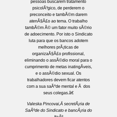
pessoas buscarem tratamento
psicolÃ³gico, de perderem o
preconceito e tambÃ©m darem
atenÃ§Ã£o ao tema. O trabalho
tambÃ©m Ã© um fator muito sÃ©rio
de adoecimento. Por isto o Sindicato
luta para que os bancos adotem
melhores prÃ¡ticas de
organizaÃ§Ã£o profissional,
eliminando o assÃ©dio moral para o
cumprimento de metas inatingÃ­veis,
e o assÃ©dio sexual. Os
trabalhadores devem ficar atentos
com a sua saÃºde mental e Ã dos
seus colegas.â€
Valeska Pincovai,Â secretÃ¡ria de
SaÃºde do Sindicato e bancÃ¡ria do
ItaÃº