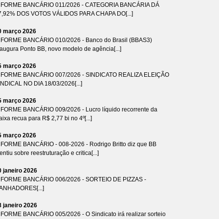
NFORME BANCÁRIO 011/2026 - CATEGORIA BANCÁRIA DÁ
7,92% DOS VOTOS VÁLIDOS PARA CHAPA DO[...]
0 março 2026
NFORME BANCÁRIO 010/2026 - Banco do Brasil (BBAS3)
naugura Ponto BB, novo modelo de agência[...]
5 março 2026
NFORME BANCÁRIO 007/2026 - SINDICATO REALIZA ELEIÇÃO
INDICAL NO DIA 18/03/2026[...]
5 março 2026
NFORME BANCÁRIO 009/2026 - Lucro líquido recorrente da
ixa recua para R$ 2,77 bi no 4º[...]
5 março 2026
NFORME BANCÁRIO - 008-2026 - Rodrigo Britto diz que BB
ntiu sobre reestruturação e critica[...]
0 janeiro 2026
NFORME BANCÁRIO 006/2026 - SORTEIO DE PIZZAS -
ANHADORES[...]
8 janeiro 2026
NFORME BANCÁRIO 005/2026 - O Sindicato irá realizar sorteio