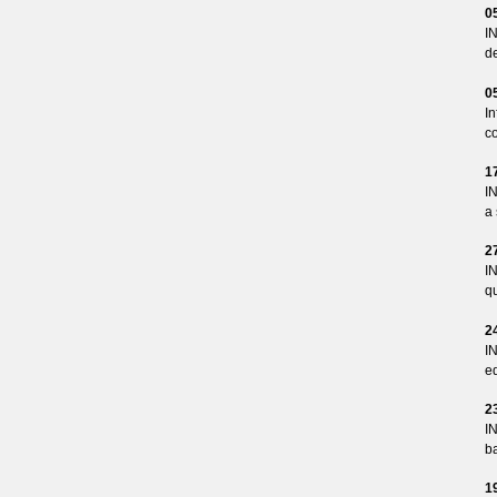
0
I
d
0
I
co
1
I
a 
2
I
qu
2
I
ed
2
I
ba
1