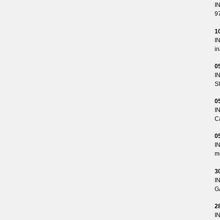
I
9
1
I
i
0
I
S
0
I
Ca
0
I
me
3
I
G
2
I