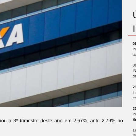
0
I
ap
3
I
d
2
In
es
2
I
Br
echou o 3º trimestre deste ano em 2,67%, ante 2,79% no
1
I