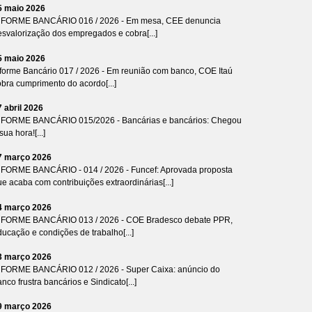
5 maio 2026
NFORME BANCÁRIO 016 / 2026 - Em mesa, CEE denuncia
esvalorização dos empregados e cobra[...]
5 maio 2026
nforme Bancário 017 / 2026 - Em reunião com banco, COE Itaú
bra cumprimento do acordo[...]
7 abril 2026
NFORME BANCÁRIO 015/2026 - Bancárias e bancários: Chegou
sua hora![...]
7 março 2026
NFORME BANCÁRIO - 014 / 2026 - Funcef: Aprovada proposta
e acaba com contribuições extraordinárias[...]
4 março 2026
NFORME BANCÁRIO 013 / 2026 - COE Bradesco debate PPR,
ucação e condições de trabalho[...]
3 março 2026
NFORME BANCÁRIO 012 / 2026 - Super Caixa: anúncio do
nco frustra bancários e Sindicato[...]
9 março 2026