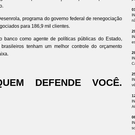
o.
0
I
Desenrola, programa do governo federal de renegociação
n
gociados para 186,9 mil clientes.
2
I
 banco como agente de políticas públicas do Estado,
es
brasileiros tenham um melhor controle do orçamento
2
aixa.
I
Ca
2
QUEM DEFENDE VOCÊ.
I
v
1
I
A
0
I
so