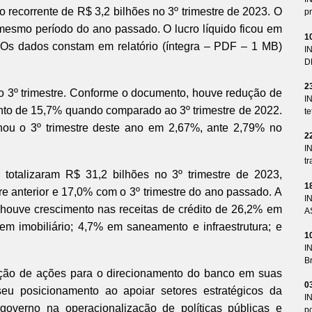
o recorrente de R$ 3,2 bilhões no 3º trimestre de 2023. O
pr
mesmo período do ano passado. O lucro líquido ficou em
1
Os dados constam em relatório (íntegra – PDF – 1 MB)
I
D
2
o 3º trimestre. Conforme o documento, houve redução de
I
ento de 15,7% quando comparado ao 3º trimestre de 2022.
te
echou o 3º trimestre deste ano em 2,67%, ante 2,79% no
2
I
tr
o totalizaram R$ 31,2 bilhões no 3º trimestre de 2023,
1
 anterior e 17,0% com o 3º trimestre do ano passado. A
I
ouve crescimento nas receitas de crédito de 26,2% em
A
em imobiliário; 4,7% em saneamento e infraestrutura; e
1
I
Br
ução de ações para o direcionamento do banco em suas
0
seu posicionamento ao apoiar setores estratégicos da
I
governo na operacionalização de políticas públicas e
p