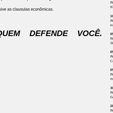
I
9
usive as clausulas econômicas.
1
I
i
QUEM DEFENDE VOCÊ.
0
I
S
0
I
Ca
0
I
me
3
I
G
2
I