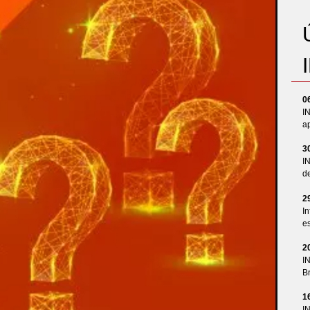
0
I
ap
3
I
d
2
In
es
2
I
Br
1
I