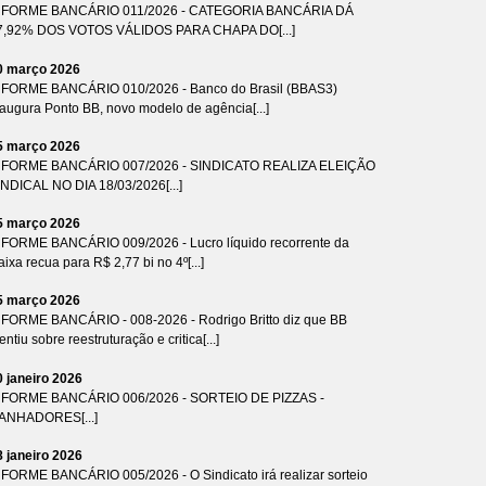
NFORME BANCÁRIO 011/2026 - CATEGORIA BANCÁRIA DÁ
7,92% DOS VOTOS VÁLIDOS PARA CHAPA DO[...]
0 março 2026
NFORME BANCÁRIO 010/2026 - Banco do Brasil (BBAS3)
naugura Ponto BB, novo modelo de agência[...]
5 março 2026
NFORME BANCÁRIO 007/2026 - SINDICATO REALIZA ELEIÇÃO
INDICAL NO DIA 18/03/2026[...]
5 março 2026
NFORME BANCÁRIO 009/2026 - Lucro líquido recorrente da
ixa recua para R$ 2,77 bi no 4º[...]
5 março 2026
NFORME BANCÁRIO - 008-2026 - Rodrigo Britto diz que BB
ntiu sobre reestruturação e critica[...]
0 janeiro 2026
NFORME BANCÁRIO 006/2026 - SORTEIO DE PIZZAS -
ANHADORES[...]
8 janeiro 2026
NFORME BANCÁRIO 005/2026 - O Sindicato irá realizar sorteio