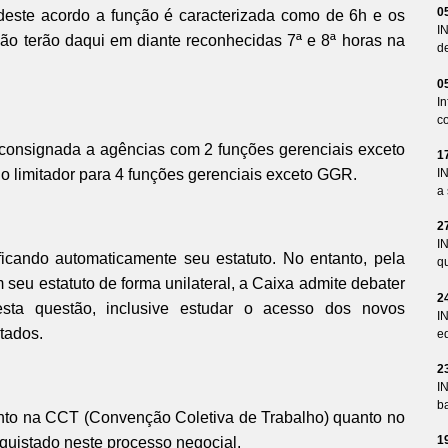
0
 deste acordo a função é caracterizada como de 6h e os
I
 terão daqui em diante reconhecidas 7ª e 8ª horas na
d
0
I
co
, consignada a agências com 2 funções gerenciais exceto
1
o limitador para 4 funções gerenciais exceto GGR.
I
a 
2
I
icando automaticamente seu estatuto. No entanto, pela
qu
 seu estatuto de forma unilateral, a Caixa admite debater
2
desta questão, inclusive estudar o acesso dos novos
I
tados.
ed
2
I
ba
anto na CCT (Convenção Coletiva de Trabalho) quanto no
1
istado neste processo negocial.