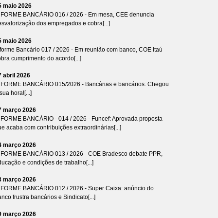
5 maio 2026
NFORME BANCÁRIO 016 / 2026 - Em mesa, CEE denuncia
esvalorização dos empregados e cobra[...]
5 maio 2026
nforme Bancário 017 / 2026 - Em reunião com banco, COE Itaú
bra cumprimento do acordo[...]
7 abril 2026
NFORME BANCÁRIO 015/2026 - Bancárias e bancários: Chegou
sua hora![...]
7 março 2026
NFORME BANCÁRIO - 014 / 2026 - Funcef: Aprovada proposta
e acaba com contribuições extraordinárias[...]
4 março 2026
NFORME BANCÁRIO 013 / 2026 - COE Bradesco debate PPR,
ucação e condições de trabalho[...]
3 março 2026
NFORME BANCÁRIO 012 / 2026 - Super Caixa: anúncio do
nco frustra bancários e Sindicato[...]
9 março 2026