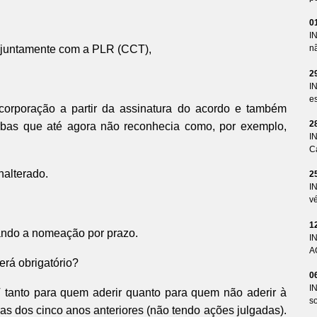
0
I
a juntamente com a PLR (CCT),
n
2
I
es
orporação a partir da assinatura do acordo e também
2
rbas que até agora não reconhecia como, por exemplo,
I
Ca
nalterado.
2
I
v
1
tando a nomeação por prazo.
I
A
erá obrigatório?
0
I
V tanto para quem aderir quanto para quem não aderir à
so
ras dos cinco anos anteriores (não tendo ações julgadas).