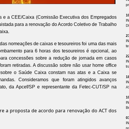
pr
1
os e a CEE/Caixa (Comissão Executiva dos Empregados
I
istada para a renovação do Acordo Coletivo de Trabalho
D
aixa.
2
I
 das nomeações de caixas e tesoureiros foi uma das mais
te
 tombamento para 6 horas dos tesoureiros é opcional, ao
2
s para concessões sobre a redução de jornada em casos
I
oram retiradas. A discussão sobre não usar home office
tr
 sobre o Saúde Caixa constam nas atas e a Caixa se
1
andas. Consideramos que foram atingidos avanços
I
dicato, da Apcef/SP e representante da Fetec-CUT/SP na
A
1
I
Br
bre a proposta de acordo para renovação do ACT dos
0
I
p